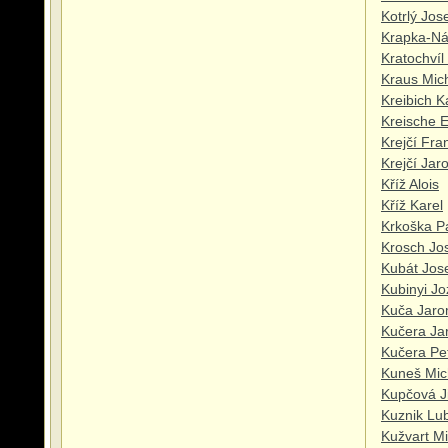
Kotrlý Jos
Krapka-Ná
Kratochvíl
Kraus Mic
Kreibich K
Kreische E
Krejčí Fra
Krejčí Jar
Kříž Alois
Kříž Karel
Krkoška P
Krosch Jo
Kubát Jos
Kubinyi Jo
Kuča Jaro
Kučera Ja
Kučera Pe
Kuneš Mic
Kupčová J
Kuznik Lu
Kužvart Mi