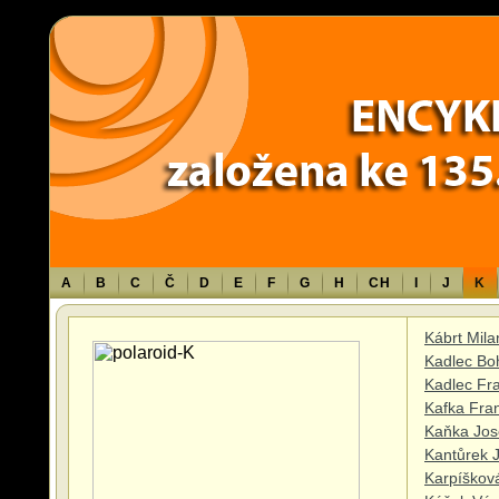
Warning
: Use of undefined constant TXT - assumed 'TXT' (this will throw an 
content/themes/sablona/functions.php
on line
1316
A
B
C
Č
D
E
F
G
H
CH
I
J
K
Kábrt Mila
Kadlec Bo
Kadlec Fra
Kafka Fran
Kaňka Jose
Kantůrek J
Karpíškov