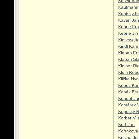
Kášek Vác
Kaufmann
Kautsky K
Kavan Jan
Kebrle Fra
Kebrle Jiř
Kiesewett
Kindl Kare
Klaban Fra
Klaban Sl
Kleiber Ri
Klein Robe
Klička Hy
Kobes Kar
Kohák Era
Kohout Ja
Komárek V
Kopecký R
Körber Vi
Korf Jan
Kořínková
Kosina Jo