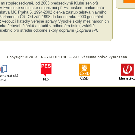
místopředsedkyně, od 2003 předsedkyně Klubu seniorů
Evropské seniorské organizaci při Evropském parlamentu.
elstva MČ Praha 5, 1994-2002 členka zastupitelstva hlavního
Parlamentu ČR. Od září 1998 do konce roku 2000 generální
2 vedoucí katedry veřejné správy Vysoké školy mezinárodních
rka četných článků a studií v odborném tisku, zvláště
učebnic pro střední odborné školy dopravní (
Doprava I-II,
Copyright © 2013 ENCYKLOPEDIE ČSSD. Všechna práva vyhrazena.