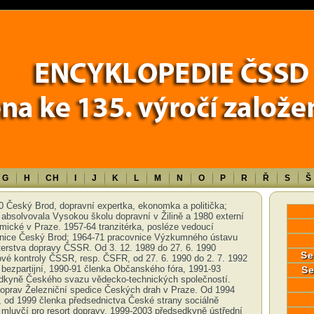
Error in a future version of PHP) in
/data/www/17010/historiecssd_cz/www/
G
H
CH
I
J
K
L
M
N
O
P
R
Ř
S
Š
0 Český Brod, dopravní expertka, ekonomka a politička;
absolvovala Vysokou školu dopravní v Žilině a 1980 externí
mické v Praze. 1957-64 tranzitérka, posléze vedoucí
anice Český Brod; 1964-71 pracovnice Výzkumného ústavu
terstva dopravy ČSSR. Od 3. 12. 1989 do 27. 6. 1990
Se
ové kontroly ČSSR, resp. ČSFR, od 27. 6. 1990 do 2. 7. 1992
 bezpartijní, 1990-91 členka Občanského fóra, 1991-93
Se
dkyně Českého svazu vědecko-technických společností.
oprav Železniční spedice Českých drah v Praze. Od 1994
 od 1999 členka předsednictva České strany sociálně
 mluvčí pro resort dopravy, 1999-2003 předsedkyně ústřední