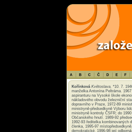
Warning
: Use of undefined constant TXT - assumed 'TXT' (this will throw an 
A
B
C
Č
D
E
F
Kořínková
Květoslava,
*10. 7. 194
manželka Antonína Peltráma. 1967 
aspiranturu na Vysoké škole ekono
nákladového obvodu železniční st
dopravního v Praze, 1972-89 minis
ministryně-předsedkyně Výboru lid
ministryně kontroly ČSFR; do 1990
Občanského hnutí. 1989-92 předse
1992-93 ředitelka kombinovaných d
členka, 1995-97 místopředsedkyně,
demokratické, 1996-98 její odborná