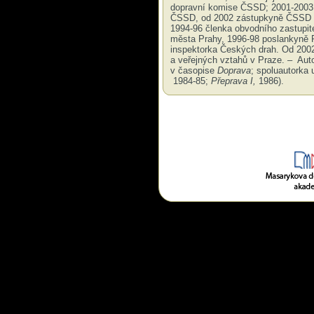
dopravní komise ČSSD; 2001-2003 
ČSSD, od 2002 zástupkyně ČSSD v 
1994-96 členka obvodního zastupit
města Prahy, 1996-98 poslankyně 
inspektorka Českých drah. Od 200
a veřejných vztahů v Praze. – Auto
v časopise
Doprava
; spoluautorka 
1984-85;
Přeprava I,
1986).