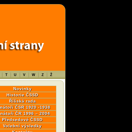
wp-content/themes/sablona/functions.php
on line
1316
T
U
V
W
Z
Ž
Novinky
Historie ČSSD
Říšská rada
nátoři ČSR 1920 -1938
nátoři ČR 1996 – 2004
Předsedové ČSSD
Volební výsledky