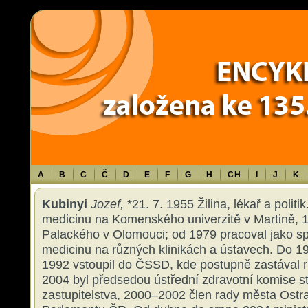
Warning
: Use of undefined constant TXT - assumed 'TXT' (this will throw an 
content/themes/sablona/functions.php
on line
1316
A
B
C
Č
D
E
F
G
H
CH
I
J
K
Kubinyi
Jozef,
*21. 7. 1955 Žilina, lékař a polit
medicinu na Komenského univerzitě v Martině, 
Palackého v Olomouci; od 1979 pracoval jako spe
medicinu na různých klinikách a ústavech. Do 
1992 vstoupil do ČSSD, kde postupně zastával 
2004 byl předsedou ústřední zdravotní komise s
zastupitelstva, 2000–2002 člen rady města Ostr