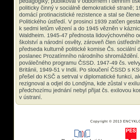
pedagogiky; publikoval v odborném i denním tis
politicky činný v sociálně demokratické straně; 1
domácí protinacistické rezistence a stal se člen
Politického ústředí. V prosinci 1939 zatčen ge
k sedmi letům vězení a do 1945 vězněn v kázn
Waldheim. 1945-47 přednosta lidovýchovného od
školství a národní osvěty, zároveň člen ústředn
předseda kulturně politické komise Čs. sociální
poslanec Prozatímního národního shromáždění.
poválečného programu ČSSD. 1947-49 čs. velvy
Británii, 1949-51 v Indii. Po sloučení ČSSD s K
přešel do KSČ a setrval v diplomatické funkci, al
rezignoval a odjel do Londýna, kde zůstal v exi
předchozímu jednání nebyl přijat čs. exilovou ko
v ústraní.
Copyright © 2013 ENCYKL