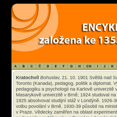
Warning
: Use of undefined constant TXT - assumed 'TXT' (this will throw an 
content/themes/sablona/functions.php
on line
1316
A
B
C
Č
D
E
F
G
H
CH
I
J
K
Kratochvíl
Bohuslav,
21. 10. 1901 Světlá nad S
Toronto (Kanada), pedagog, politik a diplomat. Vys
pedagogiku a psychologii na Karlově univerzitě 
Masarykově univerzitě v Brně; 1924 studoval na
1925 absolvoval studijní stáž v Londýně. 1926-3
volbu povolání v Brně, 1930-39 působil na minist
v Praze. Vědecky zaměřen na oblast experiment