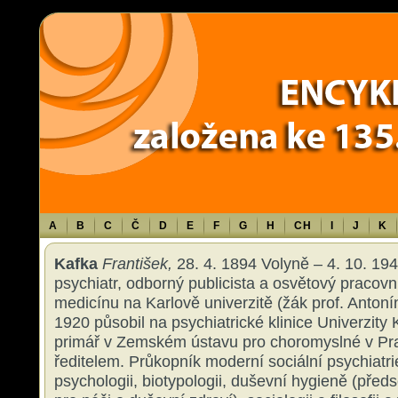
Warning
: Use of undefined constant TXT - assumed 'TXT' (this will throw an 
content/themes/sablona/functions.php
on line
1316
A
B
C
Č
D
E
F
G
H
CH
I
J
K
Kafka
František,
28. 4. 1894 Volyně – 4. 10. 194
psychiatr, odborný publicista a osvětový pracovn
medicínu na Karlově univerzitě (žák prof. Anton
1920 působil na psychiatrické klinice Univerzity 
primář v Zemském ústavu pro choromyslné v Pra
ředitelem. Průkopník moderní sociální psychiatri
psychologii, biotypologii, duševní hygieně (před