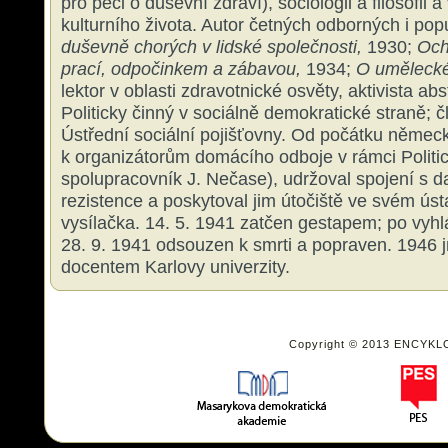
pro péči o duševní zdraví), sociologii a filosofii 
kulturního života. Autor četných odborných i popu
duševně chorých v lidské společnosti,
1930;
Ochr
prací, odpočinkem a zábavou,
1934;
O umělecké 
lektor v oblasti zdravotnické osvěty, aktivista abs
Politicky činný v sociálně demokratické straně; 
Ústřední sociální pojišťovny. Od počátku německ
k organizátorům domácího odboje v rámci Politic
spolupracovník J. Nečase), udržoval spojení s d
rezistence a poskytoval jim útočiště ve svém ús
vysílačka. 14. 5. 1941 zatčen gestapem; po vyh
28. 9. 1941 odsouzen k smrti a popraven. 194
docentem Karlovy univerzity.
Copyright © 2013 ENCYKL