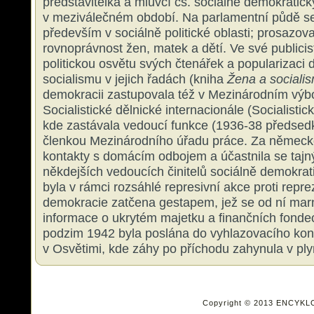
představitelka a mluvčí čs. sociálně demokratic
v meziválečném období. Na parlamentní půdě s
především v sociálně politické oblasti; prosazo
rovnoprávnost žen, matek a dětí. Ve své publicist
politickou osvětu svých čtenářek a popularizaci
socialismu v jejich řadách (kniha
Žena a sociali
demokracii zastupovala též v Mezinárodním výbo
Socialistické dělnické internacionále (Socialistic
kde zastávala vedoucí funkce (1936-38 předsedky
členkou Mezinárodního úřadu práce. Za německ
kontakty s domácím odbojem a účastnila se tajný
někdejších vedoucích činitelů sociálně demokrati
byla v rámci rozsáhlé represivní akce proti repre
demokracie zatčena gestapem, jež se od ní marn
informace o ukrytém majetku a finančních fondech
podzim 1942 byla poslána do vyhlazovacího kon
v Osvětimi, kde záhy po příchodu zahynula v pl
Copyright © 2013 ENCYKL