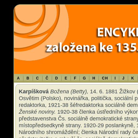
Warning
: Use of undefined constant TXT - assumed 'TXT' (this will throw an 
content/themes/sablona/functions.php
on line
1316
A
B
C
Č
D
E
F
G
H
CH
I
J
K
Karpíšková
Božena (Betty),
14. 6. 1881 Žižkov 
Osvětim (Polsko), novinářka, politička, sociální
redaktorka, 1921-38 šéfredaktorka sociálně dem
Ženské noviny.
1920-38 členka ústředního výko
představenstva Čs. sociálně demokratické stran
místopředsedkyně strany. 1920-29 poslankyně, 
Národního shromáždění; členka Národní rady č