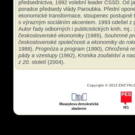
předsednictva, 1992 volební leader ČSSD. Od 
poradce předsedy vlády Paroubka. Přední opon
ekonomické transformace, stoupenec postupné 
s výrazným sociálním akcentem. 1993 odešel z po
Autor řady odborných i publicistických knih, mj.:
československé ekonomiky
(1985),
Souhrnné pr
československé společnosti a ekonomiky do rok
1988),
Prognóza a program
(1990),
Ohrožená re
pády a vzestupy
(1992),
Kronika zoufalství a na
z 20. století
(2004).
Copyright © 2013 ENCYKL