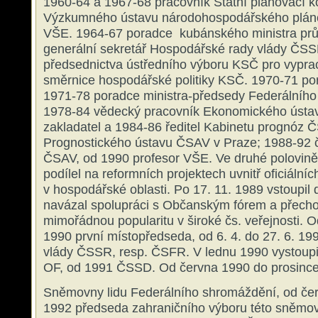
1960-64 a 1967-68 pracovník Státní plánovací 
Výzkumného ústavu národohospodářského pláno
VŠE. 1964-67 poradce kubánského ministra pr
generální sekretář Hospodářské rady vlády ČS
předsednictva ústředního výboru KSČ pro vyprac
směrnice hospodářské politiky KSČ. 1970-71 p
1971-78 poradce ministra-předsedy Federálního
1978-84 vědecký pracovník Ekonomického ústa
zakladatel a 1984-86 ředitel Kabinetu prognóz Č
Prognostického ústavu ČSAV v Praze; 1988-92 
ČSAV, od 1990 profesor VŠE. Ve druhé polovině
podílel na reformních projektech uvnitř oficiálníc
v hospodářské oblasti. Po 17. 11. 1989 vstoupil do
navázal spolupráci s Občanským fórem a přecho
mimořádnou popularitu v široké čs. veřejnosti. O
1990 první místopředseda, od 6. 4. do 27. 6. 1
vlády ČSSR, resp. ČSFR. V lednu 1990 vystoupi
OF, od 1991 ČSSD. Od června 1990 do prosinc
Sněmovny lidu Federálního shromáždění, od če
1992 předseda zahraničního výboru této sněmov