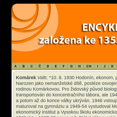
Warning
: Use of undefined constant TXT - assumed 'TXT' (this will throw an 
content/themes/sablona/functions.php
on line
1316
A
B
C
Č
D
E
F
G
H
CH
I
J
K
Komárek
Valtr,
*10. 8. 1930 Hodonín, ekonom, pr
Narozen jako nemanželské dítě, posléze osvoje
rodinou Komárkovou. Pro židovský původ biolog
transportován do koncentračního tábora, ale 194
a potom až do konce války ukrýván. 1946 vstou
maturoval na gymnáziu a 1949-54 vystudoval Mo
ekonomický institut a Vysokou školu ekonomicko