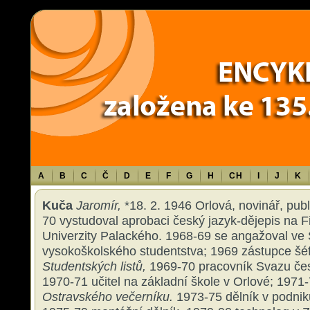
Warning
: Use of undefined constant TXT - assumed 'TXT' (this will throw an 
content/themes/sablona/functions.php
on line
1316
A
B
C
Č
D
E
F
G
H
CH
I
J
K
Kuča
Jaromír,
*18. 2. 1946 Orlová, novinář, publi
70 vystudoval aprobaci český jazyk-dějepis na Fi
Univerzity Palackého. 1968-69 se angažoval ve
vysokoškolského studentstva; 1969 zástupce šé
Studentských listů,
1969-70 pracovník Svazu čes
1970-71 učitel na základní škole v Orlové; 1971
Ostravského večerníku.
1973-75 dělník v podnik