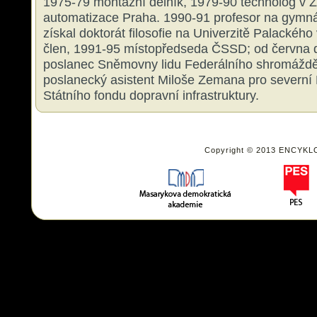
1975-79 montážní dělník, 1979-90 technolog v
automatizace Praha. 1990-91 profesor na gymná
získal doktorát filosofie na Univerzitě Palackéh
člen, 1991-95 místopředseda ČSSD; od června 
poslanec Sněmovny lidu Federálního shromáždě
poslanecký asistent Miloše Zemana pro severní
Státního fondu dopravní infrastruktury.
Copyright © 2013 ENCYKL