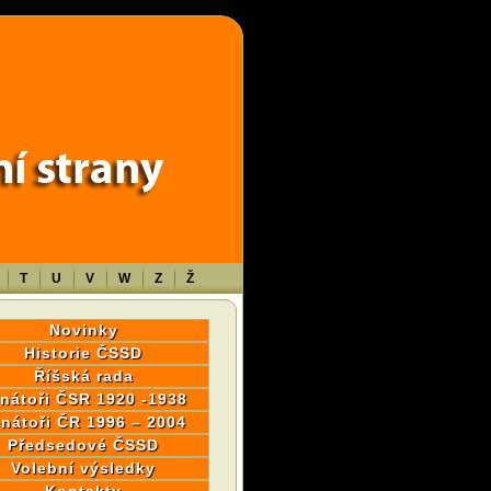
wp-content/themes/sablona/functions.php
on line
1316
T
U
V
W
Z
Ž
Novinky
Historie ČSSD
Říšská rada
nátoři ČSR 1920 -1938
nátoři ČR 1996 – 2004
Předsedové ČSSD
Volební výsledky