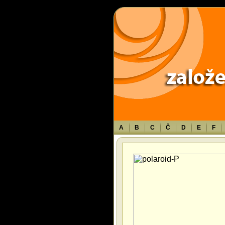
Warning
: Use of undefined constant TXT - assumed 'TXT' (this will throw an 
A
B
C
Č
D
E
F