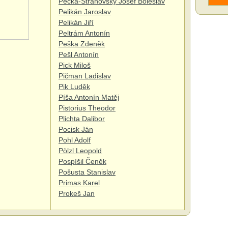
Pecka-Strahovský Josef Boleslav
Pelikán Jaroslav
Pelikán Jiří
Peltrám Antonín
Peška Zdeněk
Pešl Antonín
Pick Miloš
Pičman Ladislav
Pik Luděk
Píša Antonín Matěj
Pistorius Theodor
Plichta Dalibor
Pocisk Ján
Pohl Adolf
Pölzl Leopold
Pospíšil Čeněk
Pošusta Stanislav
Primas Karel
Prokeš Jan