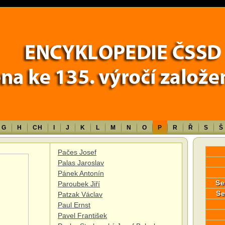
Error in a future version of PHP) in
/data/www/17010/historiecssd_cz/www/
G
H
CH
I
J
K
L
M
N
O
P
R
Ř
S
Š
Pačes Josef
Palas Jaroslav
Pánek Antonín
Se
Paroubek Jiří
Se
Patzak Václav
Paul Ernst
Pavel František