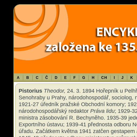
Warning
: Use of undefined constant TXT - assumed 'TXT' (this will throw an 
content/themes/sablona/functions.php
on line
1316
A
B
C
Č
D
E
F
G
H
CH
I
J
K
Pistorius
Theodor,
24. 3. 1894 Hořepník u Pelhř
Senohraby u Prahy, národohospodář, sociolog, no
1921-27 úředník pražské Obchodní komory; 192
národohospodářský redaktor
Práva lidu
; 1929-3
ministra zásobování R. Bechyněho. 1935-39 jede
Exportního ústavu; 1939-41 přednosta odboru 
úřadu. Začátkem května 1941 zatčen gestapem a