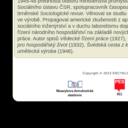
1945-48 přednosta odboru ministerstva průmysl
Sociálního ústavu ČSR, spolupracovník časopi
brněnské
Sociologické revue.
Věnoval se studiu ú
ve výrobě. Propagoval americké zkušenosti z ap
sociálního inženýrství a v duchu laboretismu do
řízení národního hospodářství na základě novýc
práce. Autor spisů
Vědecké řízení práce
(1927),
pro hospodářský život
(1932),
Švédská cesta z k
umělecká výroba
(1946).
Copyright © 2013 ENCYKL