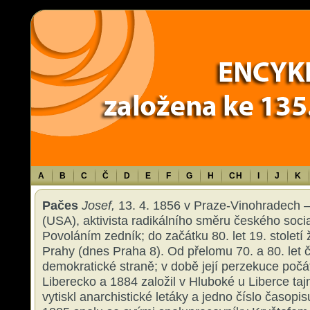
Warning
: Use of undefined constant TXT - assumed 'TXT' (this will throw an 
content/themes/sablona/functions.php
on line
1316
A
B
C
Č
D
E
F
G
H
CH
I
J
K
Pačes
Josef,
13. 4. 1856 v Praze-Vinohradech –
(USA), aktivista radikálního směru českého socia
Povoláním zedník; do začátku 80. let 19. století ž
Prahy (dnes Praha 8). Od přelomu 70. a 80. let č
demokratické straně; v době její perzekuce počá
Liberecko a 1884 založil v Hluboké u Liberce taj
vytiskl anarchistické letáky a jedno číslo časopi