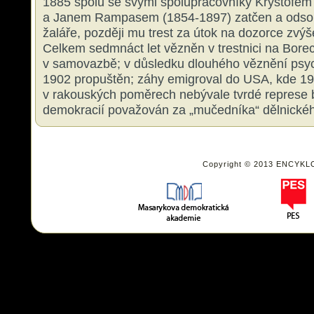
1885 spolu se svými spolupracovníky Kryštofe
a Janem Rampasem (1854-1897) zatčen a odsou
žaláře, později mu trest za útok na dozorce zvýš
Celkem sedmnáct let vězněn v trestnici na Borech
v samovazbě; v důsledku dlouhého věznění psy
1902 propuštěn; záhy emigroval do USA, kde 19
v rakouských poměrech nebývale tvrdé represe b
demokracií považován za „mučedníka“ dělnickéh
Copyright © 2013 ENCYKL