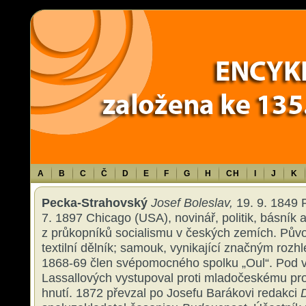
Warning
: Use of undefined constant TXT - assumed 'TXT' (this will throw an 
content/themes/sablona/functions.php
on line
1316
A
B
C
Č
D
E
F
G
H
CH
I
J
K
Pecka-Strahovský
Josef Boleslav,
19. 9. 1849 
7. 1897 Chicago (USA), novinář, politik, básník a 
z průkopníků socialismu v českých zemích. Pů
textilní dělník; samouk, vynikající značným roz
1868-69 člen svépomocného spolku „Oul“. Pod 
Lassallových vystupoval proti mladočeskému pr
hnutí. 1872 převzal po Josefu Barákovi redakci
D