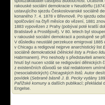
spoluzakladatel časopisu
Budoucnost.
Účastník 
rakouské sociální demokracie v Neudörflu (1874)
ustavujícího sjezdu Českoslovanské sociálně de
konaného 7. 4. 1878 v Břevnově. Po sjezdu ods
spolčování na čtyři měsíce do vězení, 1881 zno
1883 vypovězen z Prahy (pobýval poté kratší do
Bratislavě a Prostějově). V 80. letech byl stoupe
v rakouské sociální demokracii a postupně se při
V důsledku neustálé perzekuce emigroval 1885 
v Chicagu a redigoval nejprve anarchistický list
sociálně demokratické
Dělnické listy
a
Právo lid
Habrmanem). Pro neshody s představiteli americ
hnutí byl nucen vzdát se redigování dělnických 
z existenčních důvodů se stal redaktorem umír
(nesocialistických)
Chicagských listů.
Autor desít
povídek (
Sebrané básně J. B. Pecky
vydány 189
Pařížské komuny
a dalších publikací; překládal 
Engelse.