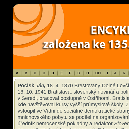
Warning
: Use of undefined constant TXT - assumed 'TXT' (this will throw an 
content/themes/sablona/functions.php
on line
1316
A
B
C
Č
D
E
F
G
H
CH
I
J
K
Pocisk
Ján
,
18. 4. 1870 Brestovany-Dolné Lovči
18. 10. 1941 Bratislava, slovenský novinář a po
v Seredi, pracoval postupně v Ostřihomi, Bratisl
kde navštěvoval kursy vyšší průmyslové školy. Z
vstoupil ve Vídni do sociálně demokratické stran
mnichovského pobytu se podílel na organizován
úředník nemocenské pokladny a redaktor
Sloven