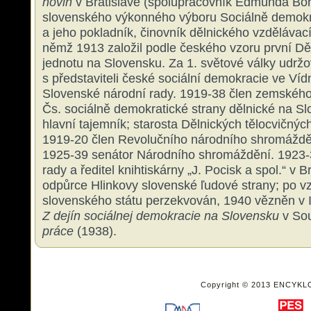
novin
v Bratislavě (spolupracovník Edmunda Bor
slovenského výkonného výboru Sociálně demokr
a jeho pokladník, činovník dělnického vzdělávac
němž 1913 založil podle českého vzoru první Dě
jednotu na Slovensku. Za 1. světové války udržo
s představiteli české sociální demokracie ve Víd
Slovenské národní rady. 1919-38 člen zemskéh
Čs. sociálně demokratické strany dělnické na S
hlavní tajemník; starosta Dělnických tělocvičných
1919-20 člen Revolučního národního shromáždě
1925-39 senátor Národního shromáždění. 1923-
rady a ředitel knihtiskárny „J. Pocisk a spol.“ v Br
odpůrce Hlinkovy slovenské ľudové strany; po 
slovenského státu perzekvován, 1940 vězněn v Il
Z dejín sociálnej demokracie na Slovensku
v So
práce
(1938).
Copyright © 2013 ENCYKL