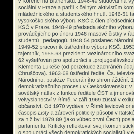
v Kořenci na Blanensku. 1946-49 studoval na Vys
sociální v Praze a patřil k čelným aktivistům ko
mládežnického a studentského hnutí. 1946-51 t
vysokoškolského výboru KSČ a člen předsednict
KSČ v Praze. 1948-49 předseda akčního výboru 
provádějícího po únoru 1948 masové čistky v ř
studentů i pedagogů. 1948-54 poslanec Národn
1949-52 pracovník ústředního výboru KSČ. 1953
tajemník, 1955-63 prezident Mezinárodního svaz
62 vyšetřován pro spolupráci s „projugoslávskou
Klementa Lukeše (od perzekuce zachráněn úda
Chruščova). 1963-68 ústřední ředitel Čs. televi
Národního, posléze Federálního shromáždění. 
demokratizačního procesu v Československu; v 
sovětský nátlak z funkce ředitele ČST a jmenová
velvyslanectví v Římě. V září 1969 zůstal v exilu;
občanství. Od 1970 vydával v Římě levicově ori
časopis
Listy
a zároveň politicky působil v Italské
za niž byl 1979-89 (jako vůbec první Čech) po
parlamentu. Kriticky reflektoval svoji komunistick
o spolupráci všech demokratických socialistů v ex