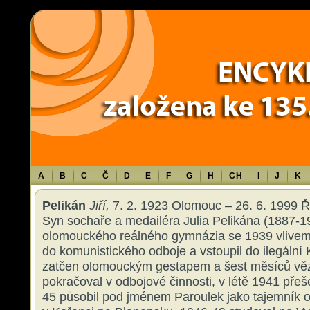
Warning
: Use of undefined constant TXT - assumed 'TXT' (this will throw an 
content/themes/sablona/functions.php
on line
1316
A
B
C
Č
D
E
F
G
H
CH
I
J
K
Pelikán
Jiří,
7. 2. 1923 Olomouc – 26. 6. 1999 Řím
Syn sochaře a medailéra Julia Pelikána (1887-1
olomouckého reálného gymnázia se 1939 vlivem s
do komunistického odboje a vstoupil do ilegáln
zatčen olomouckým gestapem a šest měsíců věz
pokračoval v odbojové činnosti, v létě 1941 přeše
45 působil pod jménem Paroulek jako tajemník 