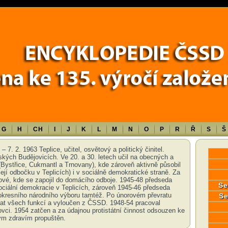
Error in a future version of PHP) in
/data/www/17010/historiecssd_cz/www/
G
H
CH
I
J
K
L
M
N
O
P
R
Ř
S
Š
 7. 2. 1963 Teplice, učitel, osvětový a politický činitel.
kých Budějovicích. Ve 20. a 30. letech učil na obecných a
Bystřice, Cukmantl a Trnovany), kde zároveň aktivně působil
ejí odbočku v Teplicích) i v sociálně demokratické straně. Za
ové, kde se zapojil do domácího odboje. 1945-48 předseda
Se
ciální demokracie v Teplicích, zároveň 1945-46 předseda
okresního národního výboru tamtéž. Po únorovém převratu
Se
at všech funkcí a vyloučen z ČSSD. 1948-54 pracoval
vci. 1954 zatčen a za údajnou protistátní činnost odsouzen ke
ým zdravím propuštěn.