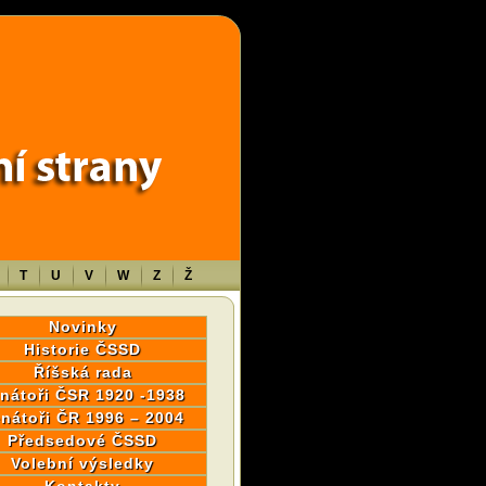
wp-content/themes/sablona/functions.php
on line
1316
T
U
V
W
Z
Ž
Novinky
Historie ČSSD
Říšská rada
nátoři ČSR 1920 -1938
nátoři ČR 1996 – 2004
Předsedové ČSSD
Volební výsledky