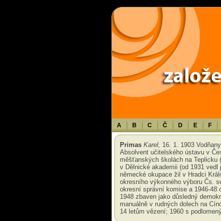
Warning
: Use of undefined constant TXT - assumed 'TXT' (this will throw an 
A
B
C
Č
D
E
F
Primas
Karel,
16. 1. 1903 Vodňany –
Absolvent učitelského ústavu v Čes
měšťanských školách na Teplicku (
v Dělnické akademii (od 1931 vedl j
německé okupace žil v Hradci Král
okresního výkonného výboru Čs. so
okresní správní komise a 1946-48 
1948 zbaven jako důsledný demokr
manuálně v rudných dolech na Cíno
14 letům vězení; 1960 s podlomen