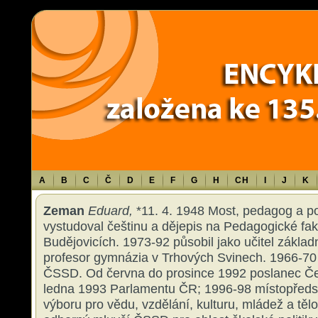
Warning
: Use of undefined constant TXT - assumed 'TXT' (this will throw an 
content/themes/sablona/functions.php
on line
1316
A
B
C
Č
D
E
F
G
H
CH
I
J
K
Zeman
Eduard,
*11. 4. 1948 Most, pedagog a po
vystudoval češtinu a dějepis na Pedagogické fa
Budějovicích. 1973-92 působil jako učitel základn
profesor gymnázia v Trhových Svinech. 1966-70
ČSSD. Od června do prosince 1992 poslanec Če
ledna 1993 Parlamentu ČR; 1996-98 místopřed
výboru pro vědu, vzdělání, kulturu, mládež a tě