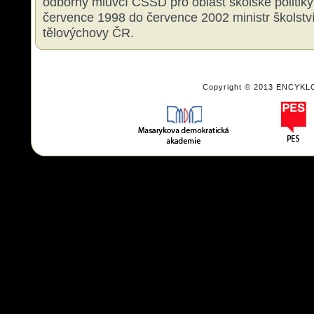
odborný mluvčí ČSSD pro oblast školské politiky
července 1998 do července 2002 ministr školstv
tělovýchovy ČR.
Copyright © 2013 ENCYKL