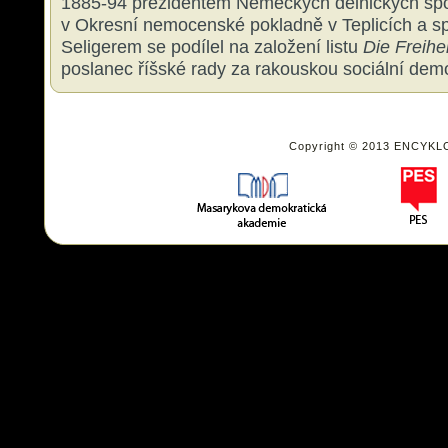
1885-94 prezidentem Německých dělnických spo
v Okresní nemocenské pokladně v Teplicích a s
Seligerem se podílel na založení listu
Die Freihei
poslanec říšské rady za rakouskou sociální demo
Copyright © 2013 ENCYKL