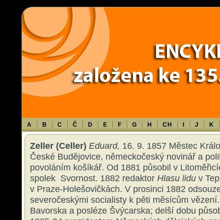
Warning
: Use of undefined constant TXT - assumed 'TXT' (this will throw an 
content/themes/sablona/functions.php
on line
1316
A
B
C
Č
D
E
F
G
H
CH
I
J
K
Zeller (Celler)
Eduard,
16. 9. 1857 Městec Králo
České Budějovice, německočeský novinář a poli
povoláním košíkář. Od 1881 působil v Litoměřicí
spolek Svornost. 1882 redaktor
Hlasu lidu
v Tepl
v Praze-Holešovičkách. V prosinci 1882 odsouz
severočeskými socialisty k pěti měsícům vězení
Bavorska a posléze Švýcarska; delší dobu působ