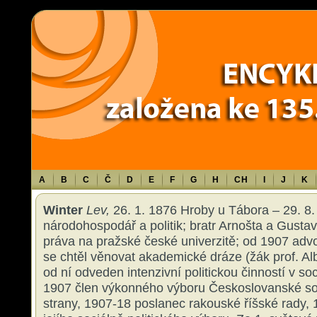
Warning
: Use of undefined constant TXT - assumed 'TXT' (this will throw an 
content/themes/sablona/functions.php
on line
1316
A
B
C
Č
D
E
F
G
H
CH
I
J
K
Winter
Lev,
26. 1. 1876 Hroby u Tábora – 29. 8.
národohospodář a politik; bratr Arnošta a Gusta
práva na pražské české univerzitě; od 1907 adv
se chtěl věnovat akademické dráze (žák prof. Alb
od ní odveden intenzivní politickou činností v so
1907 člen výkonného výboru Českoslovanské so
strany, 1907-18 poslanec rakouské říšské rady,