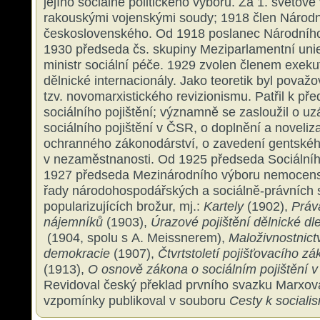
jejího sociálně politického výboru. Za 1. světové
rakouskými vojenskými soudy; 1918 člen Národ
československého. Od 1918 poslanec Národníh
1930 předseda čs. skupiny Meziparlamentní uni
ministr sociální péče. 1929 zvolen členem exekut
dělnické internacionály. Jako teoretik byl považo
tzv. novomarxistického revizionismu. Patřil k př
sociálního pojištění; významně se zasloužil o u
sociálního pojištění v ČSR, o doplnění a noveliz
ochranného zákonodárství, o zavedení gentské
v nezaměstnanosti. Od 1925 předseda Sociální
1927 předseda Mezinárodního výboru nemocens
řady národohospodářských a sociálně-právních sp
popularizujících brožur, mj.:
Kartely
(1902),
Práv
nájemníků
(1903),
Úrazové pojištění dělnické dl
(1904, spolu s A. Meissnerem),
Maloživnostnictv
demokracie
(1907),
Čtvrtstoletí pojišťovacího z
(1913),
O osnově zákona o sociálním pojištění
Revidoval český překlad prvního svazku Marxo
vzpomínky publikoval v souboru
Cesty k sociali