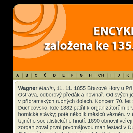
Warning
: Use of undefined constant TXT - assumed 'TXT' (this will throw an 
content/themes/sablona/functions.php
on line
1316
A
B
C
Č
D
E
F
G
H
CH
I
J
K
Wagner
Martin
, 11. 11. 1855 Březové Hory u Pří
Ostrava, odborový předák a novinář. Od svých je
v příbramských rudných dolech. Koncem 70. let 1
Duchcovsko, kde 1882 patřil k organizátorům p
hornické stávky; poté několik měsíců vězněn. V 8
tajného socialistického hnutí, 1890 obnovil veřej
zorganizoval první prvomájovou manifestaci v D