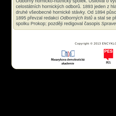
Odborný hornicko-hutnický spolek. Usiloval o vyt
celostátních hornických odborů. 1893 jeden z hl
druhé všeobecné hornické stávky. Od 1894 půso
1895 převzal redakci
Odborných listů
a stal se 
spolku Prokop; později redigoval časopis
Sprave
Copyright © 2013 ENCYKL