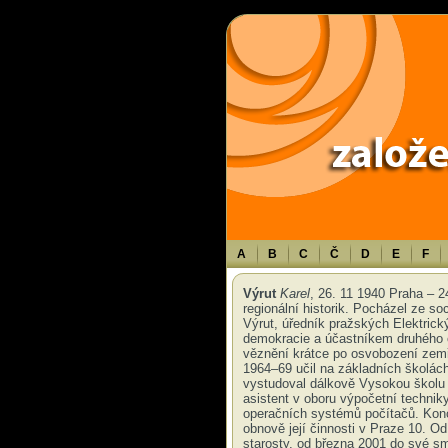
Warning
: Use of undefined constant TXT - assumed 'TXT' (this will throw an 
A
B
C
Č
D
E
F
Výrut
Karel
, 26. 11 1940 Praha – 2
regionální historik. Pocházel ze so
Výrut, úředník pražských Elektrick
demokracie a účastníkem druhého o
věznění krátce po osvobození zemř
1964–69 učil na základních školác
vystudoval dálkově Vysokou školu
asistent v oboru výpočetní techniky
operačních systémů počítačů. Kon
obnově její činnosti v Praze 10. O
starosty, od března 2001 do své sm