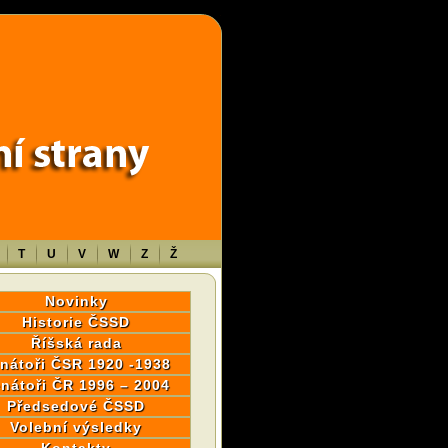
wp-content/themes/sablona/functions.php
on line
1316
T
U
V
W
Z
Ž
Novinky
Historie ČSSD
Říšská rada
nátoři ČSR 1920 -1938
nátoři ČR 1996 – 2004
Předsedové ČSSD
Volební výsledky