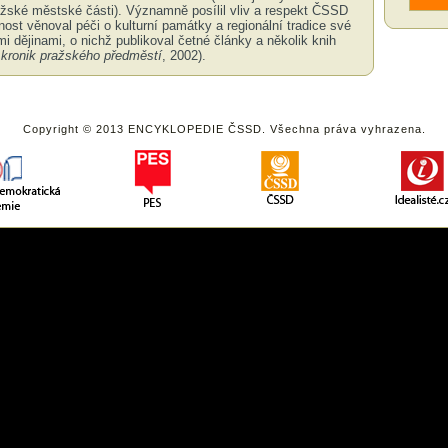
ažské městské části). Významně posílil vliv a respekt ČSSD
nost věnoval péči o kulturní památky a regionální tradice své
i dějinami, o nichž publikoval četné články a několik knih
 kronik pražského předměstí
, 2002).
Copyright © 2013 ENCYKLOPEDIE ČSSD. Všechna práva vyhrazena.