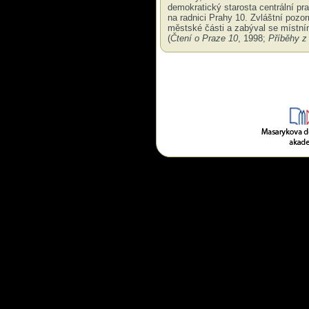
demokratický starosta centrální pr
na radnici Prahy 10. Zvláštní pozor
městské části a zabýval se místním
(
Čtení o Praze
10
, 1998;
Příběhy z