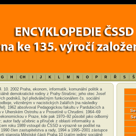
Error in a future version of PHP) in
/data/www/17010/historiecssd_cz/www/
G
H
CH
I
J
K
L
M
N
O
P
R
Ř
S
Š
4. 10. 2002 Praha, ekonom, informatik, komunální politik a
ciálně demokratické rodiny z Prahy-Strašnic; jeho otec Josef
ých podniků, byl předválečným funkcionářem čs. sociální
dboje, vězněným v nacistických žalářích (na následky
el). 1962 absolvoval Pedagogickou fakultu v Pardubicích a
Se
h v Uherském Ostrohu a v Prosetíně u Chrudimi. 1964–69
 ekonomickou v Praze, kde pak 1970–92 působil jako odborný
Se
; autor řady učebnic a příruček z oblasti informatiky a
cem roku 1989 vstoupil do ČSSD a výrazně se podílel na
d 1990 člen zastupitelstva a rady, 1994 a 1995–2001 zástupce
rti starosta Městské části Praha 10 (zatím jediný sociálně