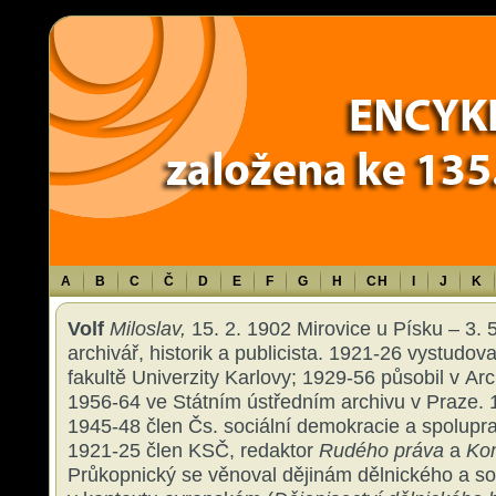
Warning
: Use of undefined constant TXT - assumed 'TXT' (this will throw an 
content/themes/sablona/functions.php
on line
1316
A
B
C
Č
D
E
F
G
H
CH
I
J
K
Volf
Miloslav,
15. 2. 1902 Mirovice u Písku – 3. 
archivář, historik a publicista. 1921-26 vystudoval
fakultě Univerzity Karlovy; 1929-56 působil v A
1956-64 ve Státním ústředním archivu v Praze. 
1945-48 člen Čs. sociální demokracie a spoluprac
1921-25 člen KSČ, redaktor
Rudého práva
a
Kom
Průkopnický se věnoval dějinám dělnického a soc