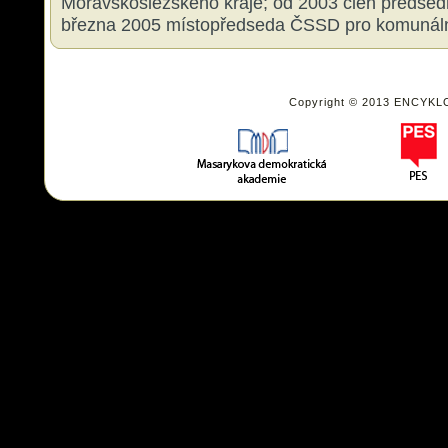
Moravskoslezského kraje; od 2003 člen předsedn
března 2005 místopředseda ČSSD pro komunální 
Copyright © 2013 ENCYKL