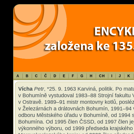
Warning
: Use of undefined constant TXT - assumed 'TXT' (this will throw an 
content/themes/sablona/functions.php
on line
1316
A
B
C
Č
D
E
F
G
H
CH
I
J
K
Vícha
Petr
, *25. 9. 1963 Karviná, politik. Po ma
v Bohumíně vystudoval 1983–88 Strojní fakultu
v Ostravě. 1989–91 mistr montovny kotlů, poslé
v Železárnách a drátovnách Bohumín, 1991–94 
odboru Městského úřadu v Bohumíně, od 1994 s
Bohumína. Od 1995 člen ČSSD, od 1997 člen jej
výkonného výboru, od 1999 předseda krajského