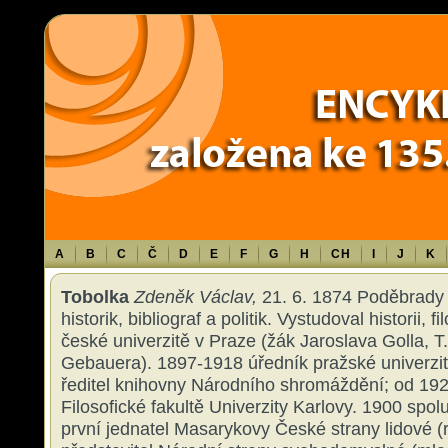
Warning
: Use of undefined constant TXT - assumed 'TXT' (this will throw an 
content/themes/sablona/functions.php
on line
1316
A
B
C
Č
D
E
F
G
H
CH
I
J
K
Tobolka
Zdeněk Václav,
21. 6. 1874 Poděbrady 
historik, bibliograf a politik. Vystudoval historii, f
české univerzitě v Praze (žák Jaroslava Golla, 
Gebauera). 1897-1918 úředník pražské univerzit
ředitel knihovny Národního shromáždění; od 19
Filosofické fakultě Univerzity Karlovy. 1900 spol
první jednatel Masarykovy České strany lidové (r