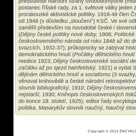
představitel Národní strany svobodomyslné (ml
poslanec říšské rady, za 1. světové války jeden 
prorakouské aktivistické politiky. 1918-48 člen Č
od 1948 (v důsledku „sloučení“) KSČ. Ve své od
zaměřil především na novodobé české i slovenské
(
Dějiny české politiky nové doby,
1908;
Politické
československého národa od roku 1848 až do d
svazcích, 1932-37); průkopnicky se zabýval hist
demokratického hnutí (
Počátky dělnického hnutí
reedice 1923;
Dějiny československé sociální de
začátku až po sjezd hainfeldský,
1921) a vydal
S
dějinám dělnického hnutí a socialismu
(3 svazky
věnoval knihovědě a české národní retrospektivní 
slovník bibliografický,
1910;
Dějiny českoslovens
nejstarší,
1930;
Knihopis československých tisků
do konce 18. století,
1925); editor řady encyklop
politika, Masarykův slovník naučný, Naučný slovn
Copyright © 2013 ENCYKL