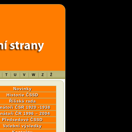
wp-content/themes/sablona/functions.php
on line
1316
T
U
V
W
Z
Ž
Novinky
Historie ČSSD
Říšská rada
nátoři ČSR 1920 -1938
nátoři ČR 1996 – 2004
Předsedové ČSSD
Volební výsledky