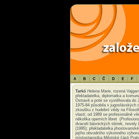
Warning
: Use of undefined constant TXT - assumed 'TXT' (this will throw an 
A
B
C
Č
D
E
F
Tarkó
Helena Marie
, rozená Vajgan
překladatelka, diplomatka a komuná
Ostravě a poté se vystěhovala do J
1975-84 působila v jugoslávských d
zkoušku z hudební vědy na Filosofi
vlasti; od 1989 se profesionálně věn
několika operních libret (
Profesion
dvaceti básnických sbírek, novely
(1995); překladatelka jihoslovans
jejího obvodního výkonného výboru
místostarostka Městské části Praha