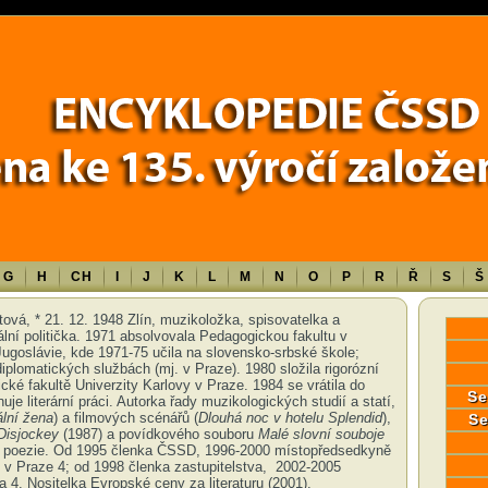
Error in a future version of PHP) in
/data/www/17010/historiecssd_cz/www/
G
H
CH
I
J
K
L
M
N
O
P
R
Ř
S
Š
tová, * 21. 12. 1948 Zlín, muzikoložka, spisovatelka a
lní politička. 1971 absolvovala Pedagogickou fakultu v
ugoslávie, kde 1971-75 učila na slovensko-srbské škole;
iplomatických službách (mj. v Praze). 1980 složila rigorózní
cké fakultě Univerzity Karlovy v Praze. 1984 se vrátila do
Se
uje literární práci. Autorka řady muzikologických studií a statí,
ální žena
) a filmových scénářů (
Dlouhá
noc v hotelu Splendid
),
Se
Disjockey
(1987) a povídkového souboru
Malé slovní souboje
ké poezie. Od 1995 členka ČSSD, 1996-2000 místopředsedkyně
 v Praze 4; od 1998 členka zastupitelstva, 2002-2005
 4. Nositelka Evropské ceny za literaturu (2001).