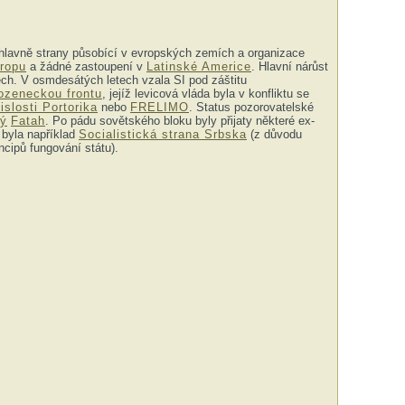
hlavně strany působící v evropských zemích a organizace
ropu
a žádné zastoupení v
Latinské Americe
. Hlavní nárůst
ech. V osmdesátých letech vzala SI pod záštitu
ozeneckou frontu
, jejíž levicová vláda byla v konfliktu se
slosti Portorika
nebo
FRELIMO
. Status pozorovatelské
ký
Fatah
. Po pádu sovětského bloku byly přijaty některé ex-
 byla například
Socialistická strana Srbska
(z důvodu
cipů fungování státu).