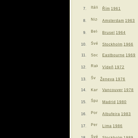
Řím
1961
Amsterdam
1963
Brusel
1964
Stockholm
1966
Eastbourne
1969
Vídeň
1972
Ženeva
1976
Vancouver
1978
Madrid
1980
Albufeira
1983
Lima
1986
Stockholm
1989