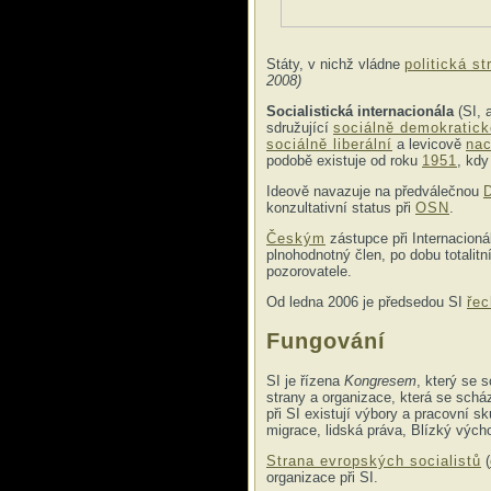
Státy, v nichž vládne
politická st
2008)
Socialistická internacionála
(SI, 
sdružující
sociálně demokratick
sociálně liberální
a levicově
nac
podobě existuje od roku
1951
, kdy
Ideově navazuje na předválečnou
D
konzultativní status při
OSN
.
Českým
zástupce při Internacioná
plnohodnotný člen, po dobu totalit
pozorovatele.
Od ledna 2006 je předsedou SI
ře
Fungování
SI je řízena
Kongresem
, který se s
strany a organizace, která se scház
při SI existují výbory a pracovní s
migrace, lidská práva, Blízký vých
Strana evropských socialistů
(
organizace při SI.