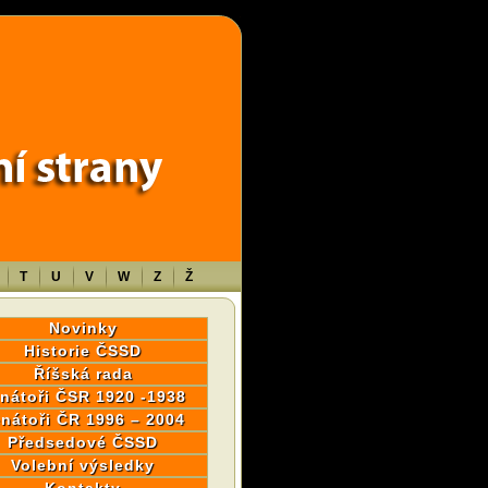
wp-content/themes/sablona/functions.php
on line
1316
T
U
V
W
Z
Ž
Novinky
Historie ČSSD
Říšská rada
nátoři ČSR 1920 -1938
nátoři ČR 1996 – 2004
Předsedové ČSSD
Volební výsledky