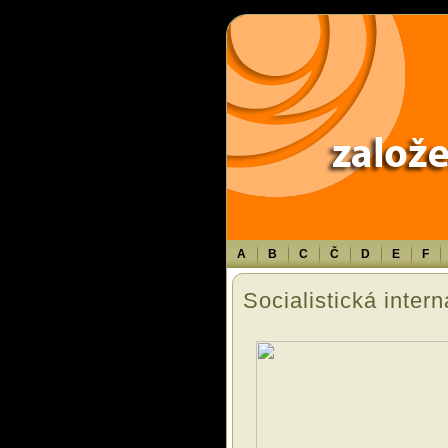
Warning
: Use of undefined constant TXT - assumed 'TXT' (this will throw an 
A
B
C
Č
D
E
F
Socialistická inter