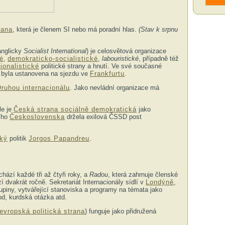
rana
, která je členem SI nebo má poradní hlas.
(Stav k srpnu
anglicky
Socialist International
) je celosvětová organizace
é
,
demokraticko-socialistické
,
labouristické
, případně též
ionalistické
politické strany a hnutí. Ve své současné
 byla ustanovena na sjezdu ve
Frankfurtu
.
ruhou internacionálu
. Jako nevládní organizace má
le je
Česká strana sociálně demokratická
jako
ního
Československa
držela exilová ČSSD post
cký
politik
Jorgos Papandreu
.
chází každé tři až čtyři roky, a
Radou
, která zahrnuje členské
í dvakrát ročně. Sekretariát Internacionály sídlí v
Londýně
,
kupiny, vytvářející stanoviska a programy na témata jako
od, kurdská otázka atd.
evropská politická strana
) funguje jako přidružená