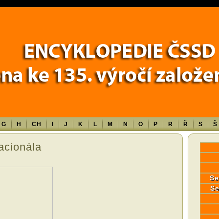
Error in a future version of PHP) in
/data/www/17010/historiecssd_cz/www/
G
H
CH
I
J
K
L
M
N
O
P
R
Ř
S
Š
nacionála
Se
Se