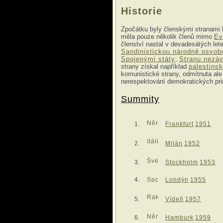
Historie
Zpočátku byly členskými stranami 
měla pouze několik členů mimo
Ev
členství nastal v devadesátých let
Sandinistickou národně osvob
Spojenými státy
,
Stranu nezávi
strany získal například
palestins
komunistické strany, odmítnuta ale
nerespektování demokratických prin
Summity
Frankfurt
1951
Milán
1952
Stockholm
1953
Londýn
1955
Vídeň
1957
Hamburk
1959