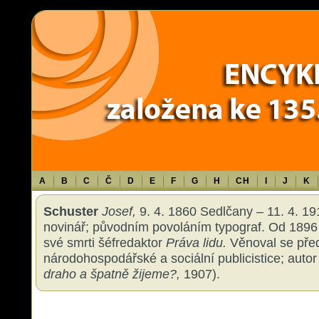
Warning
: Use of undefined constant TXT - assumed 'TXT' (this will throw an 
content/themes/sablona/functions.php
on line
1316
A
B
C
Č
D
E
F
G
H
CH
I
J
K
Schuster
Josef,
9. 4. 1860 Sedlčany – 11. 4. 19
novinář; původním povoláním typograf. Od 1896 
své smrti šéfredaktor
Práva lidu.
Věnoval se pře
národohospodářské a sociální publicistice; autor
draho a špatně žijeme?,
1907).