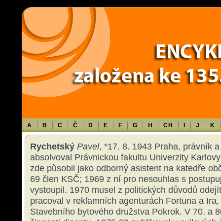
Warning
: Use of undefined constant TXT - assumed 'TXT' (this will throw an 
content/themes/sablona/functions.php
on line
1316
A
B
C
Č
D
E
F
G
H
CH
I
J
K
Rychetský
Pavel
, *17. 8. 1943 Praha, právník a 
absolvoval Právnickou fakultu Univerzity Karlov
zde působil jako odborný asistent na katedře o
69 člen KSČ; 1969 z ní pro nesouhlas s postupuj
vystoupil. 1970 musel z politických důvodů odejít
pracoval v reklamních agenturách Fortuna a Ira,
Stavebního bytového družstva Pokrok. V 70. a 80