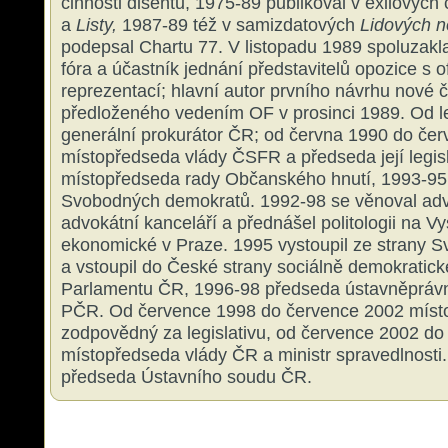
činnosti disentu, 1975-89 publikoval v exilovýc
a
Listy,
1987-89 též v samizdatových
Lidových n
podepsal Chartu 77. V listopadu 1989 spoluzak
fóra a účastník jednání představitelů opozice s ofi
reprezentací; hlavní autor prvního návrhu nové č
předloženého vedením OF v prosinci 1989. Od 
generální prokurátor ČR; od června 1990 do če
místopředseda vlády ČSFR a předseda její legisl
místopředseda rady Občanského hnutí, 1993-95 
Svobodných demokratů. 1992-98 se věnoval advo
advokátní kanceláří a přednášel politologii na V
ekonomické v Praze. 1995 vystoupil ze strany 
a vstoupil do České strany sociálně demokratic
Parlamentu ČR, 1996-98 předseda ústavněpráv
PČR. Od července 1998 do července 2002 míst
zodpovědný za legislativu, od července 2002 do
místopředseda vlády ČR a ministr spravedlnosti
předseda Ústavního soudu ČR.