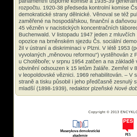
parlamentní úsporné komise a 1935-39 generální
rozpočtu. 1920-38 předseda kontrolní komise Čs
demokratické strany dělnické. Věnoval se též publ
zaměřené na hospodářskou, finanční a daňovou 
45 vězněn v nacistických koncentračních tábor
Buchenwald. V listopadu 1947 jeden z mluvčích p
opozice na brněnském sjezdu Čs. sociální demo
žil v ústraní a diskriminaci v Plzni. V létě 1953 (
vyvolaných „měnovou reformou“) vystěhován z P
u Chotěboře; v srpnu 1954 zatčen a na základě
obvinění odsouzen k 15 letům žaláře. Zemřel v 8
v leopoldovské věznici. 1969 rehabilitován. – V 
straně a tisku působil i jeho předčasně zesnulý
mladší (1898-1939), redaktor plzeňské
Nové dob
Copyright © 2013 ENCYKL