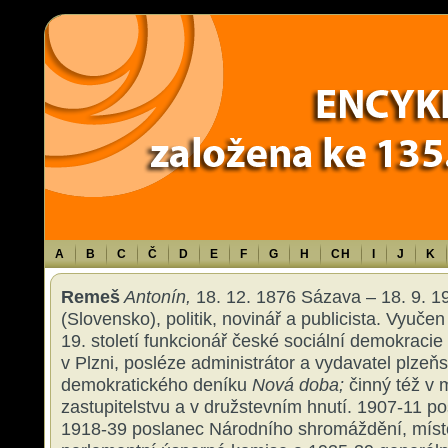
Warning
: Use of undefined constant TXT - assumed 'TXT' (this will throw an 
content/themes/sablona/functions.php
on line
1316
A
B
C
Č
D
E
F
G
H
CH
I
J
K
Remeš
Antonín,
18. 12. 1876 Sázava – 18. 9. 1
(Slovensko), politik, novinář a publicista. Vyuče
19. století funkcionář české sociální demokracie 
v Plzni, posléze administrátor a vydavatel plzeň
demokratického deníku
Nová doba;
činný též v
zastupitelstvu a v družstevním hnutí. 1907-11 po
1918-39 poslanec Národního shromáždění, mís