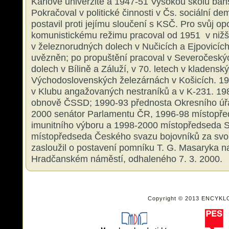
Karlově univerzitě a 1947-51 Vysokou školu báň
Pokračoval v politické činnosti v Čs. sociální de
postavil proti jejímu sloučení s KSČ. Pro svůj op
komunistickému režimu pracoval od 1951 v nižší
v železnorudných dolech v Nučicích a Ejpovicích
uvězněn; po propuštění pracoval v Severočesk
dolech v Bílině a Záluží, v 70. letech v kladens
Východoslovenských železárnách v Košicích. 1
v Klubu angažovaných nestraníků a v K-231. 198
obnově ČSSD; 1990-93 přednosta Okresního úřad
2000 senátor Parlamentu ČR, 1996-98 místopř
imunitního výboru a 1998-2000 místopředseda 
místopředseda Českého svazu bojovníků za sv
zasloužil o postavení pomníku T. G. Masaryka 
Hradčanském náměstí, odhaleného 7. 3. 2000.
Copyright © 2013 ENCYKL