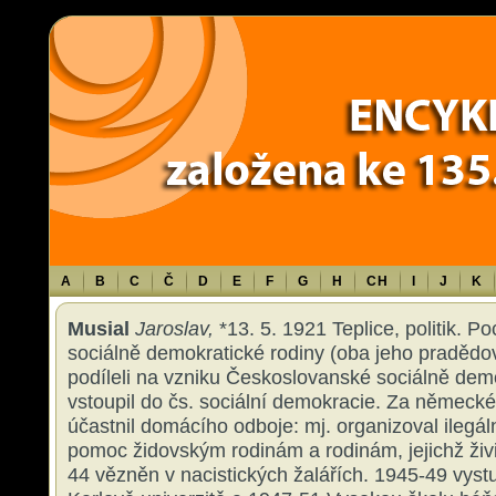
Warning
: Use of undefined constant TXT - assumed 'TXT' (this will throw an 
content/themes/sablona/functions.php
on line
1316
A
B
C
Č
D
E
F
G
H
CH
I
J
K
Musial
Jaroslav,
*13. 5. 1921 Teplice, politik. Po
sociálně demokratické rodiny (oba jeho praděd
podíleli na vzniku Českoslovanské sociálně demo
vstoupil do čs. sociální demokracie. Za německ
účastnil domácího odboje: mj. organizoval ilegál
pomoc židovským rodinám a rodinám, jejichž živit
44 vězněn v nacistických žalářích. 1945-49 vyst