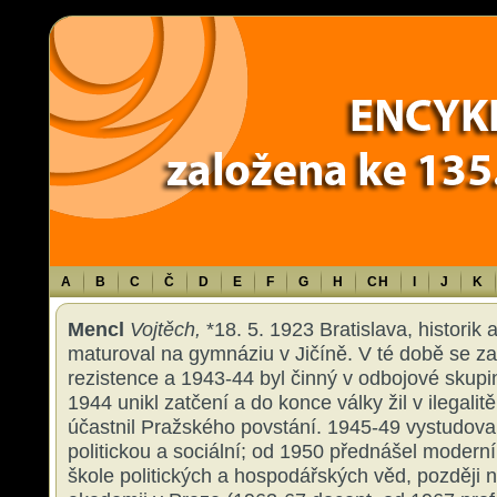
Warning
: Use of undefined constant TXT - assumed 'TXT' (this will throw an 
content/themes/sablona/functions.php
on line
1316
A
B
C
Č
D
E
F
G
H
CH
I
J
K
Mencl
Vojtěch,
*18. 5. 1923 Bratislava, historik a
maturoval na gymnáziu v Jičíně. V té době se za
rezistence a 1943-44 byl činný v odbojové skup
1944 unikl zatčení a do konce války žil v ilegalit
účastnil Pražského povstání. 1945-49 vystudova
politickou a sociální; od 1950 přednášel moderní
škole politických a hospodářských věd, později n