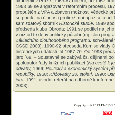
akademii v Praze (1963-67 docent, od 1967 profe
1968-69 se angažoval v reformním procesu, 19
propuštěn z VPA a zbaven možnosti vědecké prác
se podílel na činnosti protirežimní opozice a od
samizdatový sborník
Historické studie.
1989 spol
předseda klubu Obroda; 1991 se podílel na jeho
v níž od té doby politicky působí (mj. člen prog
Základního dlouhodobého programu,
schválenéh
ČSSD 2003). 1990-92 předseda Komise vlády Č
historických událostí let 1967-70. Od 1993 pře
jaro ´68. – Soustavně se zabývá čs. dějinami po 
spoluautor řady knižních publikací (
Na cestě k j
odvahy,
1966;
Politický a ekonomický systém p
republiky,
1968;
Křižovatky 20. století,
1990;
Osm
jara,
1991, úvodní referát na odborné konferenc
2003).
Copyright © 2013 ENCYKL