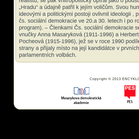
realistů, se pak vnitropoliticky opíral jako o pod
„Hradu“ a údajně patřil k jejím voličům. Svou huma
ideovými a politickými postoji ovlivnil ideologii ,
čs. sociální demokracie ve 20.a 30. letech i po r
program). – Členkami Čs. sociální demokracie se
vnučky Anna Masaryková (1911-1996) a Herber
Pocheová (1915-1996), jež se v roce 1990 podíl
strany a přijaly místo na její kandidátce v první
parlamentních volbách.
Copyright © 2013 ENCYKL