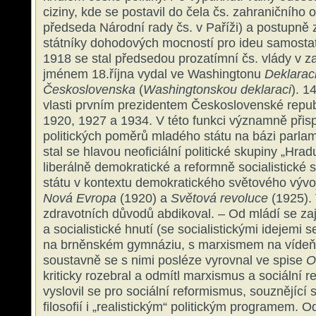
ciziny, kde se postavil do čela čs. zahraničního
předseda Národní rady čs. v Paříži) a postupně z
státníky dohodových mocností pro ideu samostatn
1918 se stal předsedou prozatímní čs. vlády v za
jménem 18.října vydal ve Washingtonu
Deklaraci
Československa
(
Washingtonskou deklaraci
). 1
vlasti prvním prezidentem Československé repub
1920, 1927 a 1934. V této funkci významně přisp
politických poměrů mladého státu na bázi parla
stal se hlavou neoficiální politické skupiny „Hrad
liberálně demokratické a reformně socialistické s
státu v kontextu demokratického světového vývoj
Nová Evropa
(1920) a
Světová revoluce
(1925). 
zdravotních důvodů abdikoval. – Od mládí se zaj
a socialistické hnutí (se socialistickými idejemi s
na brněnském gymnáziu, s marxismem na vídeňs
soustavně se s nimi posléze vyrovnal ve spise
Ot
kriticky rozebral a odmítl marxismus a sociální 
vyslovil se pro sociální reformismus, souznějící 
filosofií i „realistickým“ politickým programem. O