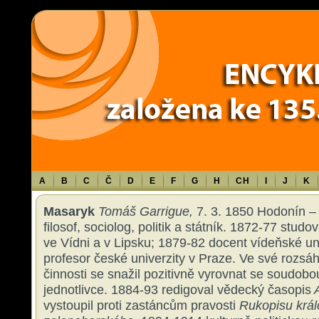
Warning
: Use of undefined constant TXT - assumed 'TXT' (this will throw an 
content/themes/sablona/functions.php
on line
1316
A
B
C
Č
D
E
F
G
H
CH
I
J
K
Masaryk
Tomáš Garrigue,
7. 3. 1850 Hodonín – 
filosof, sociolog, politik a státník. 1872-77 studova
ve Vídni a v Lipsku; 1879-82 docent vídeňské un
profesor české univerzity v Praze. Ve své rozsáh
činnosti se snažil pozitivně vyrovnat se soudobou
jednotlivce. 1884-93 redigoval vědecký časopis
A
vystoupil proti zastáncům pravosti
Rukopisu krá