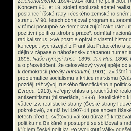
zelenohorského,
1894-1914 kulturně politickou r
Koncem 80. let 19. století spoluzakladatel realis
poslanec říšské rady i českého zemského sněm
stranu. V 90. letech obhajoval program autonom
v rámci postupně se demokratizující rakousko-
pozitivní politiku „drobné práce“, odmítal nacionál
radikalismus. Své postoje opíral o vlastní histori
koncepci, vycházející z Františka Palackého a s
dějin v zápase o nábožensky chápanou humanitn
1895;
Naše nynější krise,
1895;
Jan Hus,
1896;
K
a o přesvědčení, že celosvětový vývoj spěje od 
k demokracii (
Ideály humanitní,
1901). Zvláštní 
problematice socialismu a kritice marxismu (
Otáz
později též vývoji ruského filosofického a politic
Evropa,
1913); veřejný ohlas a protichůdné reakc
antisemitismu (hilsneriáda, 1899) i katolického k
vůdce tzv. realistické strany (České strany lidov
pokrokové), za niž byl 1907-14 poslancem říšské
letech před 1. světovou válkou důrazně kritizov
politiku na Balkáně a postupně se sbližoval s ra
křídlem české politiky. Po vypuknutí války odeše