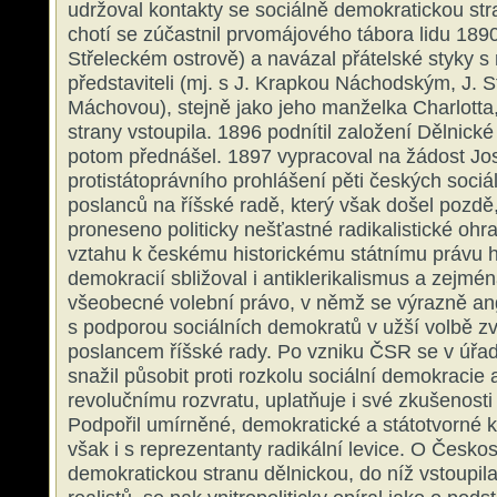
udržoval kontakty se sociálně demokratickou str
chotí se zúčastnil prvomájového tábora lidu 18
Střeleckém ostrově) a navázal přátelské styky s 
představiteli (mj. s J. Krapkou Náchodským, J. 
Máchovou), stejně jako jeho manželka Charlotta,
strany vstoupila. 1896 podnítil založení Dělnick
potom přednášel. 1897 vypracoval na žádost Jos
protistátoprávního prohlášení pěti českých soci
poslanců na říšské radě, který však došel pozdě,
proneseno politicky nešťastné radikalistické ohra
vztahu k českému historickému státnímu právu h
demokracií sbližoval i antiklerikalismus a zejmé
všeobecné volební právo, v němž se výrazně an
s podporou sociálních demokratů v užší volbě z
poslancem říšské rady. Po vzniku ČSR se v úřad
snažil působit proti rozkolu sociální demokraci
revolučnímu rozvratu, uplatňuje i své zkušenost
Podpořil umírněné, demokratické a státotvorné kř
však i s reprezentanty radikální levice. O Česko
demokratickou stranu dělnickou, do níž vstoupila