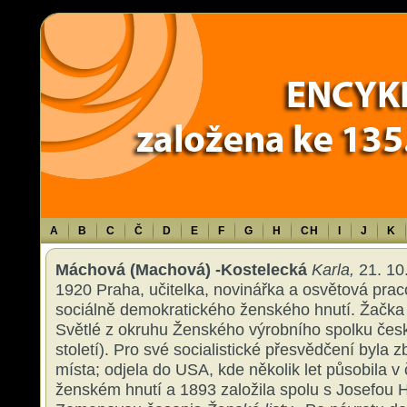
Warning
: Use of undefined constant TXT - assumed 'TXT' (this will throw an 
content/themes/sablona/functions.php
on line
1316
A
B
C
Č
D
E
F
G
H
CH
I
J
K
Máchová (Machová) -Kostelecká
Karla,
21. 10
1920 Praha, učitelka, novinářka a osvětová prac
sociálně demokratického ženského hnutí. Žačka 
Světlé z okruhu Ženského výrobního spolku česk
století). Pro své socialistické přesvědčení byla 
místa; odjela do USA, kde několik let působila 
ženském hnutí a 1893 založila spolu s Josefou