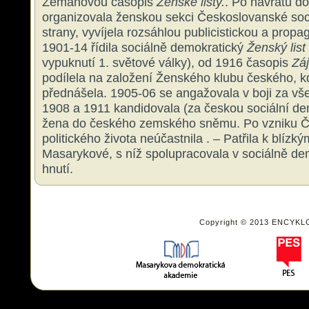
Zemanovou časopis
Ženské listy.
. Po návratu do
organizovala ženskou sekci Českoslovanské soc
strany, vyvíjela rozsáhlou publicistickou a propa
1901-14 řídila sociálně demokratický
Ženský list
vypuknutí 1. světové války), od 1916 časopis
Záj
podílela na založení Ženského klubu českého, k
přednášela. 1905-06 se angažovala v boji za vš
1908 a 1911 kandidovala (za českou sociální dem
žena do českého zemského sněmu. Po vzniku Č
politického života neúčastnila . – Patřila k blízk
Masarykové, s níž spolupracovala v sociálně 
hnutí.
Copyright © 2013 ENCYKL