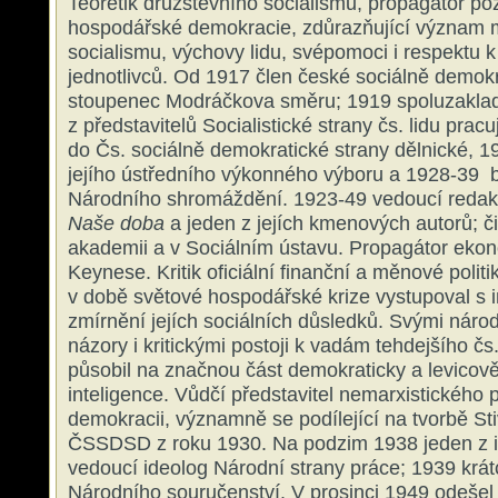
Teoretik družstevního socialismu, propagátor po
hospodářské demokracie, zdůrazňující význam 
socialismu, výchovy lidu, svépomoci i respektu k 
jednotlivců. Od 1917 člen české sociálně demokr
stoupenec Modráčkova směru; 1919 spoluzaklada
z představitelů Socialistické strany čs. lidu pracu
do Čs. sociálně demokratické strany dělnické, 1
jejího ústředního výkonného výboru a 1928-39 b
Národního shromáždění. 1923-49 vedoucí redakt
Naše doba
a jeden z jejích kmenových autorů; č
akademii a v Sociálním ústavu. Propagátor ekono
Keynese. Kritik oficiální finanční a měnové politi
v době světové hospodářské krize vystupoval s i
zmírnění jejích sociálních důsledků. Svými nár
názory i kritickými postoji k vadám tehdejšího č
působil na značnou část demokraticky a levicov
inteligence. Vůdčí představitel nemarxistického p
demokracii, významně se podílející na tvorbě S
ČSSDSD z roku 1930. Na podzim 1938 jeden z in
vedoucí ideolog Národní strany práce; 1939 krát
Národního souručenství. V prosinci 1949 odešel 