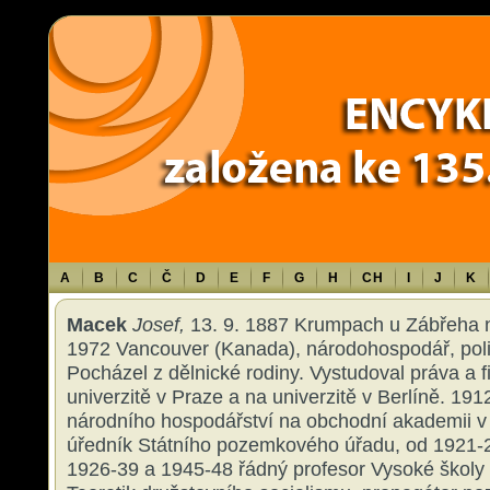
Warning
: Use of undefined constant TXT - assumed 'TXT' (this will throw an 
content/themes/sablona/functions.php
on line
1316
A
B
C
Č
D
E
F
G
H
CH
I
J
K
Macek
Josef,
13. 9. 1887 Krumpach u Zábřeha n
1972 Vancouver (Kanada), národohospodář, politi
Pocházel z dělnické rodiny. Vystudoval práva a fi
univerzitě v Praze a na univerzitě v Berlíně. 191
národního hospodářství na obchodní akademii v
úředník Státního pozemkového úřadu, od 1921-
1926-39 a 1945-48 řádný profesor Vysoké školy