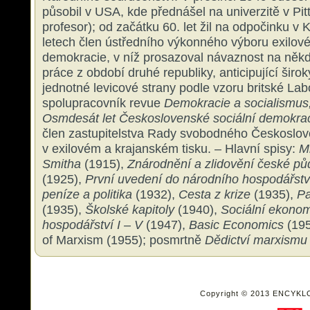
působil v USA, kde přednášel na univerzitě v Pi
profesor); od začátku 60. let žil na odpočinku v 
letech člen ústředního výkonného výboru exilové
demokracie, v níž prosazoval návaznost na někd
práce z období druhé republiky, anticipující šir
jednotné levicové strany podle vzoru britské Lab
spolupracovník revue
Demokracie a socialismus
Osmdesát let Československé sociální demokra
člen zastupitelstva Rady svobodného Českoslov
v exilovém a krajanském tisku. – Hlavní spisy:
M
Smitha
(1915),
Znárodnění a zlidovění české p
(1925),
První uvedení do národního hospodářst
peníze a politika
(1932),
Cesta z krize
(1935),
Pa
(1935),
Školské kapitoly
(1940),
Sociální ekonom
hospodářství I – V
(1947),
Basic Economics
(19
of Marxism (1955);
posmrtně
Dědictví marxism
Copyright © 2013 ENCYKL