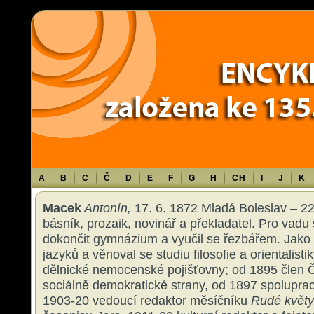
Warning
: Use of undefined constant TXT - assumed 'TXT' (this will throw an 
content/themes/sablona/functions.php
on line
1316
A
B
C
Č
D
E
F
G
H
CH
I
J
K
Macek
Antonín,
17. 6. 1872 Mladá Boleslav – 22
básník, prozaik, novinář a překladatel. Pro vad
dokončit gymnázium a vyučil se řezbářem. Jako
jazyků a věnoval se studiu filosofie a orientalist
dělnické nemocenské pojišťovny; od 1895 člen
sociálně demokratické strany, od 1897 spolupraco
1903-20 vedoucí redaktor měsíčníku
Rudé květy