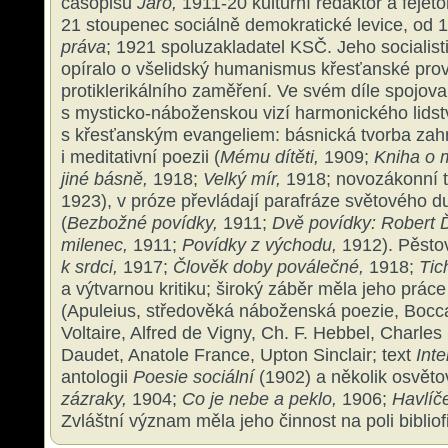
časopisu
Jaro,
1911-20 kulturní redaktor a fejet
21 stoupenec sociálně demokratické levice, od 
práva
; 1921 spoluzakladatel KSČ. Jeho socialis
opíralo o všelidský humanismus křesťanské pro
protiklerikálního zaměření. Ve svém díle spojoval
s mysticko-náboženskou vizí harmonického lidstv
s křesťanským evangeliem: básnická tvorba zahrn
i meditativní poezii (
Mému dítěti,
1909;
Kniha o m
jiné básně,
1918;
Velký mír,
1918; novozákonní t
1923), v próze převládají parafráze světového d
(
Bezbožné povídky,
1911;
Dvě povídky: Robert Ď
milenec,
1911;
Povídky z východu,
1912). Pěstova
k srdci,
1917;
Člověk doby poválečné,
1918;
Tich
a výtvarnou kritiku; široký záběr měla jeho prác
(Apuleius, středověká náboženská poezie, Bocca
Voltaire, Alfred de Vigny, Ch. F. Hebbel, Charles
Daudet, Anatole France, Upton Sinclair; text
Inte
antologii
Poesie sociální
(1902) a několik osvěto
zázraky,
1904;
Co je nebe a peklo,
1906;
Havlíče
Zvláštní význam měla jeho činnost na poli bibliofi