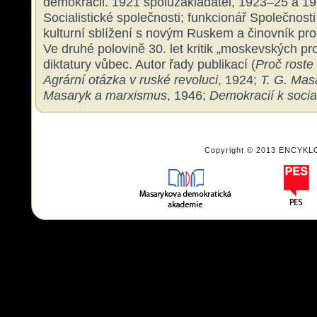
demokracii. 1921 spoluzakladatel, 1923–25 a 1
Socialistické společnosti; funkcionář Společnost
kulturní sblížení s novým Ruskem a činovník pro
Ve druhé polovině 30. let kritik „moskevských pr
diktatury vůbec. Autor řady publikací (
Proč roste
Agrární otázka v ruské revoluci
, 1924;
T. G. Mas
Masaryk a marxismus
, 1946;
Demokracií k socia
Copyright © 2013 ENCYKL