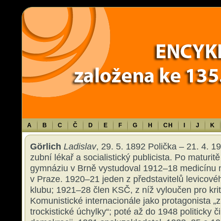
Warning
: Use of undefined constant TXT - assumed 'TXT' (this will throw an 
content/themes/sablona/functions.php
on line
1316
A
B
C
Č
D
E
F
G
H
CH
I
J
K
Görlich
Ladislav
, 29. 5. 1892 Polička – 21. 4. 
zubní lékař a socialistický publicista. Po maturit
gymnáziu v Brně vystudoval 1912–18 medicínu n
v Praze. 1920–21 jeden z představitelů levicovéh
klubu; 1921–28 člen KSČ, z níž vyloučen pro krit
Komunistické internacionále jako protagonista „
trockistické úchylky“; poté až do 1948 politicky č