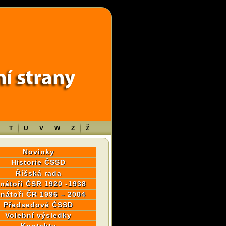
wp-content/themes/sablona/functions.php
on line
1316
T
U
V
W
Z
Ž
Novinky
Historie ČSSD
Říšská rada
nátoři ČSR 1920 -1938
nátoři ČR 1996 – 2004
Předsedové ČSSD
Volební výsledky