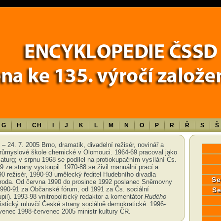
Error in a future version of PHP) in
/data/www/17010/historiecssd_cz/www/
G
H
CH
I
J
K
L
M
N
O
P
R
Ř
S
Š
– 24. 7. 2005 Brno, dramatik, divadelní režisér, novinář a
 průmyslové škole chemické v Olomouci. 1964-69 pracoval jako
maturg; v srpnu 1968 se podílel na protiokupačním vysílání Čs.
 ze strany vystoupil. 1970-88 se živil manuální prací a
0 režisér, 1990-93 umělecký ředitel Hudebního divadla
Se
broda. Od června 1990 do prosince 1992 poslanec Sněmovny
990-91 za Občanské fórum, od 1991 za Čs. sociální
Se
pil). 1993-98 vnitropolitický redaktor a komentátor
Rudého
istický mluvčí České strany sociálně demokratické. 1996-
enec 1998-červenec 2005 ministr kultury ČR.