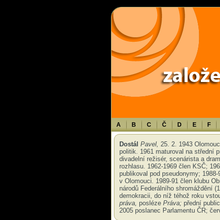
Warning
: Use of undefined constant TXT - assumed 'TXT' (this will throw an 
A
B
C
Č
D
E
F
Dostál
Pavel,
25. 2. 1943 Olomouc 
politik. 1961 maturoval na střední
divadelní režisér, scenárista a dra
rozhlasu. 1962-1969 člen KSČ; 1969
publikoval pod pseudonymy; 1988-9
v Olomouci. 1989-91 člen klubu O
národů Federálního shromáždění (1
demokracii, do níž téhož roku vstou
práva,
posléze
Práva;
přední public
2005 poslanec Parlamentu ČR; červ