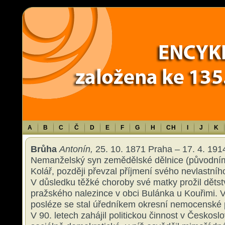
Warning
: Use of undefined constant TXT - assumed 'TXT' (this will throw an 
content/themes/sablona/functions.php
on line
1316
A
B
C
Č
D
E
F
G
H
CH
I
J
K
Brůha
Antonín,
25. 10. 1871 Praha – 17. 4. 1914 
Nemanželský syn zemědělské dělnice (původní
Kolář, později převzal příjmení svého nevlastníh
V důsledku těžké choroby své matky prožil dětst
pražského nalezince v obci Bulánka u Kouřimi. V
posléze se stal úředníkem okresní nemocenské p
V 90. letech zahájil politickou činnost v Českos