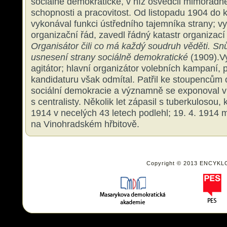
sociálně demokratické, v níž osvědčil mimořádn
schopnosti a pracovitost. Od listopadu 1904 do 
vykonával funkci ústředního tajemníka strany; v
organizační řád, zavedl řádný katastr organizací
Organisátor čili co má každý soudruh věděti. Sn
usnesení strany sociálně demokratické
(1909).Vy
agitátor; hlavní organizátor volebních kampaní,
kandidaturu však odmítal. Patřil ke stoupencům
sociální demokracie a významně se exponoval v 
s centralisty. Několik let zápasil s tuberkulosou,
1914 v necelých 43 letech podlehl; 19. 4. 1914
na Vinohradském hřbitově.
Copyright © 2013 ENCYKL