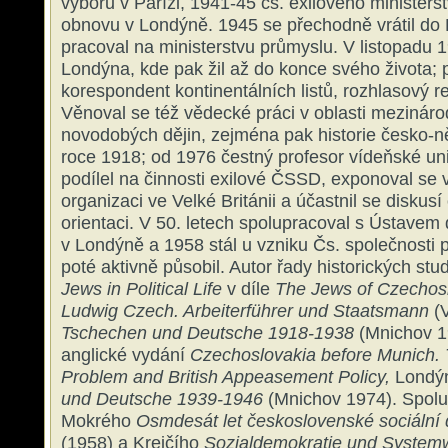
výboru v Paříži, 1941-45 čs. exilového minister
obnovu v Londýně. 1945 se přechodně vrátil do
pracoval na ministerstvu průmyslu. V listopadu 
Londýna, kde pak žil až do konce svého života; 
korespondent kontinentálních listů, rozhlasový re
Věnoval se též vědecké práci v oblasti mezináro
novodobých dějin, zejména pak historie česko-
roce 1918; od 1976 čestný profesor vídeňské uni
podílel na činnosti exilové ČSSD, exponoval se 
organizaci ve Velké Británii a účastnil se diskusí 
orientaci. V 50. letech spolupracoval s Ústavem
v Londýně a 1958 stál u vzniku Čs. společnosti 
poté aktivně působil. Autor řady historických stud
Jews in Political Life
v díle
The Jews of Czechos
Ludwig Czech. Arbeiterführer und Staatsmann
(V
Tschechen und Deutsche 1918-1938
(Mnichov 1
anglické vydání
Czechoslovakia before Munich.
Problem and British Appeasement Policy,
Londýn
und Deutsche 1939-1946
(Mnichov 1974). Spolu
Mokrého
Osmdesát let československé sociální
(1958) a Krejčího
Sozialdemokratie und System