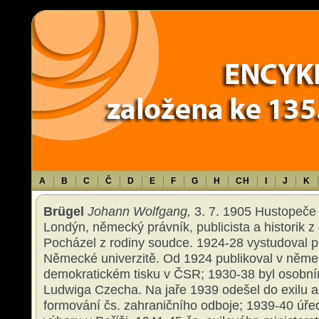
Warning
: Use of undefined constant TXT - assumed 'TXT' (this will throw an 
content/themes/sablona/functions.php
on line
1316
A
B
C
Č
D
E
F
G
H
CH
I
J
K
Brügel
Johann Wolfgang,
3. 7. 1905 Hustopeče 
Londýn, německý právník, publicista a historik 
Pocházel z rodiny soudce. 1924-28 vystudoval 
Německé univerzitě. Od 1924 publikoval v něm
demokratickém tisku v ČSR; 1930-38 byl osobní
Ludwiga Czecha. Na jaře 1939 odešel do exilu a 
formování čs. zahraničního odboje; 1939-40 úře