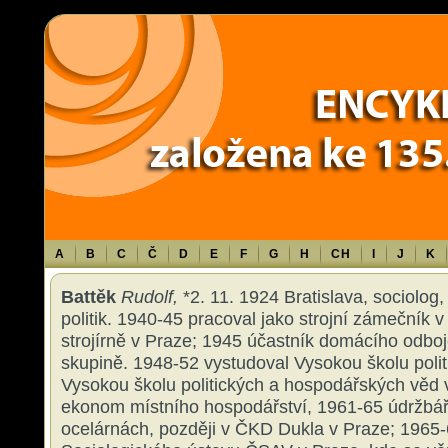
Warning
: Use of undefined constant TXT - assumed 'TXT' (this will throw an 
content/themes/sablona/functions.php
on line
1316
A
B
C
Č
D
E
F
G
H
CH
I
J
K
Battěk
Rudolf,
*2. 11. 1924 Bratislava, sociolog, 
politik. 1940-45 pracoval jako strojní zámečník
strojírně v Praze; 1945 účastník domácího odbo
skupině. 1948-52 vystudoval Vysokou školu politi
Vysokou školu politických a hospodářských věd 
ekonom místního hospodářství, 1961-65 údržbář
ocelárnách, později v ČKD Dukla v Praze; 1965