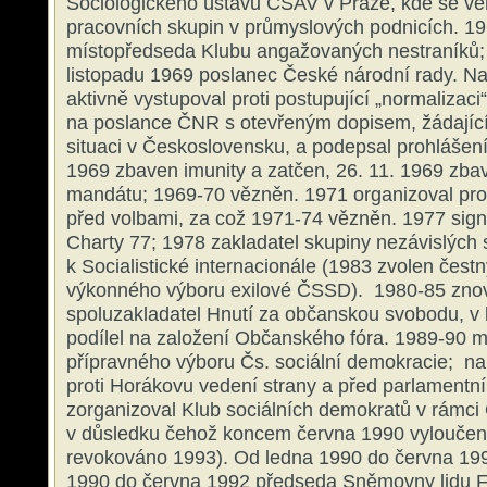
Sociologického ústavu ČSAV v Praze, kde se v
pracovních skupin v průmyslových podnicích. 19
místopředseda Klubu angažovaných nestraníků;
listopadu 1969 poslanec České národní rady. Na 
aktivně vystupoval proti postupující „normalizaci
na poslance ČNR s otevřeným dopisem, žádající
situaci v Československu, a podepsal prohlášen
1969 zbaven imunity a zatčen, 26. 11. 1969 zb
mandátu; 1969-70 vězněn. 1971 organizoval prot
před volbami, za což 1971-74 vězněn. 1977 sign
Charty 77; 1978 zakladatel skupiny nezávislých so
k Socialistické internacionále (1983 zvolen čes
výkonného výboru exilové ČSSD). 1980-85 zno
spoluzakladatel Hnutí za občanskou svobodu, v 
podílel na založení Občanského fóra. 1989-90 
přípravného výboru Čs. sociální demokracie; na 
proti Horákovu vedení strany a před parlamentn
zorganizoval Klub sociálních demokratů v rámci
v důsledku čehož koncem června 1990 vyloučen
revokováno 1993). Od ledna 1990 do června 199
1990 do června 1992 předseda Sněmovny lidu F