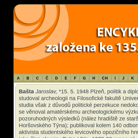
Warning
: Use of undefined constant TXT - assumed 'TXT' (this will throw an 
content/themes/sablona/functions.php
on line
1316
A
B
C
Č
D
E
F
G
H
CH
I
J
K
Bašta
Jaroslav,
*15. 5. 1948 Plzeň, politik a dip
studoval archeologii na Filosofické fakultě Unive
studia však z důvodů politické perzekuce nedokon
se věnoval amatérskému archeologickému výzk
pozoruhodných výsledků (nález hradiště ze star
Horšovského Týna); publikoval kolem 140 odbor
aktivista studentského levicového opozičního hn