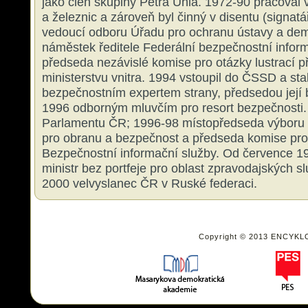
jako člen skupiny Petra Uhla. 1972-90 pracoval v
a železnic a zároveň byl činný v disentu (signat
vedoucí odboru Úřadu pro ochranu ústavy a de
náměstek ředitele Federální bezpečnostní infor
předseda nezávislé komise pro otázky lustrací př
ministerstvu vnitra. 1994 vstoupil do ČSSD a sta
bezpečnostním expertem strany, předsedou její
1996 odborným mluvčím pro resort bezpečnosti
Parlamentu ČR; 1996-98 místopředseda výboru
pro obranu a bezpečnost a předseda komise pro
Bezpečnostní informační služby. Od července 1
ministr bez portfeje pro oblast zpravodajských s
2000 velvyslanec ČR v Ruské federaci.
Copyright © 2013 ENCYKL